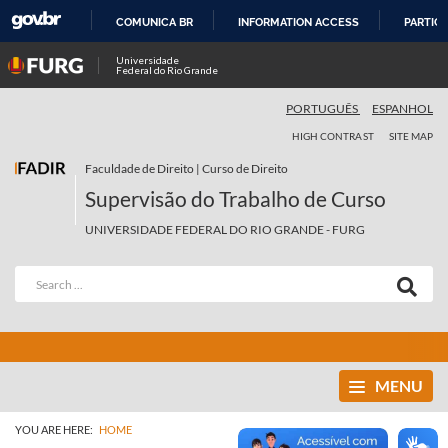
COMUNICA BR
INFORMATION ACCESS
PARTICI
SKIP
Universidade
Federal do Rio Grande
TO
CONTENT
PORTUGUÊS
ESPANHOL
HIGH CONTRAST
SITE MAP
Faculdade de Direito | Curso de Direito
Supervisão do Trabalho de Curso
UNIVERSIDADE FEDERAL DO RIO GRANDE - FURG
MENU
YOU ARE HERE:
HOME